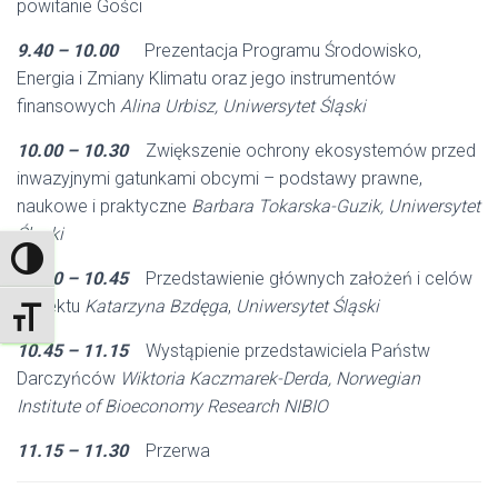
powitanie Gości
9.40 – 10.00
Prezentacja Programu Środowisko,
Energia i Zmiany Klimatu oraz jego instrumentów
finansowych
Alina Urbisz, Uniwersytet Śląski
10.00 – 10.30
Zwiększenie ochrony ekosystemów przed
inwazyjnymi gatunkami obcymi – podstawy prawne,
naukowe i praktyczne
Barbara Tokarska-Guzik,
Uniwersytet
Śląski
TOGGLE HIGH CONTRAST
10.30 – 10.45
Przedstawienie głównych założeń i celów
projektu
Katarzyna Bzdęga
,
Uniwersytet Śląski
TOGGLE FONT SIZE
10.45 – 11.15
Wystąpienie przedstawiciela Państw
Darczyńców
Wiktoria Kaczmarek-Derda,
Norwegian
Institute of Bioeconomy Research
NIBIO
11.15 – 11.30
Przerwa