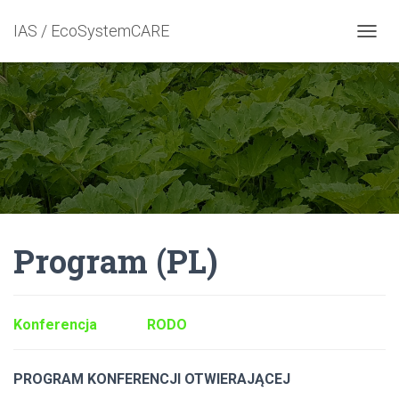
IAS / EcoSystemCARE
T
O
G
G
L
E
N
A
V
I
G
A
Program (PL)
T
I
O
N
Konferencja
RODO
PROGRAM KONFERENCJI OTWIERAJĄCEJ