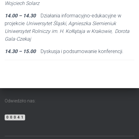
Wojciech Solarz
14.00 – 14.30
Działania informacyjno-edukacyjne w
projekcie
Uniwersytet Śląski
,
Agnieszka Siemieniuk
Uniwersytet Rolniczy im. H. Kołłątaja w Krakowie,
Dorota
Gala-Czekaj
14.30 – 15.00
Dyskusja i podsumowanie konferencji.
Odwiedziło nas:
00041